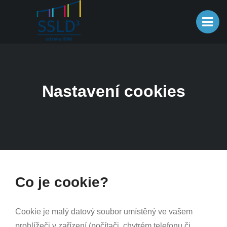
Nastavení cookies
Co je cookie?
Cookie je malý datový soubor umístěný ve vašem
prohlížeči v zařízení (počítači, chytrém telefonu či