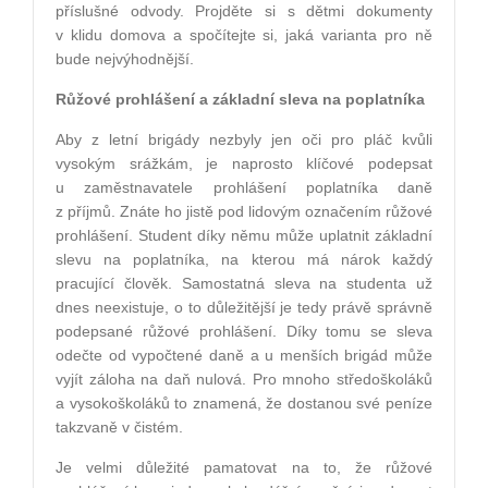
příslušné odvody. Projděte si s dětmi dokumenty
v klidu domova a spočítejte si, jaká varianta pro ně
bude nejvýhodnější.
Růžové prohlášení a základní sleva na poplatníka
Aby z letní brigády nezbyly jen oči pro pláč kvůli
vysokým srážkám, je naprosto klíčové podepsat
u zaměstnavatele prohlášení poplatníka daně
z příjmů. Znáte ho jistě pod lidovým označením růžové
prohlášení. Student díky němu může uplatnit základní
slevu na poplatníka, na kterou má nárok každý
pracující člověk. Samostatná sleva na studenta už
dnes neexistuje, o to důležitější je tedy právě správně
podepsané růžové prohlášení. Díky tomu se sleva
odečte od vypočtené daně a u menších brigád může
vyjít záloha na daň nulová. Pro mnoho středoškoláků
a vysokoškoláků to znamená, že dostanou své peníze
takzvaně v čistém.
Je velmi důležité pamatovat na to, že růžové