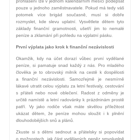
prohlášení lze v jednom kalendářním měsíci podepsat
pouze u jednoho zaměstnavatele. Pokud má tedy váš
potomek více brigád současně, musí si dobře
rozmyslet, kde slevu uplatní. Vysvětlete dětem tyto
základy finanční gramotnosti, ušetří jim to nemalé
peníze a zklamání při pohledu na výplatní pásku.
První výplata jako krok k finanční nezávislosti
Okamžik, kdy na účet dorazí vůbec první vydělané
peníze, si pamatuje snad každý z nás. Pro mladého
člověka je to obrovský milník na cestě k dospělosti
a finanční nezávislosti. Samozřejmě je nesmírně
lákavé utratit celou výplatu za letní festivaly, cestování
s přáteli nebo nové oblečení. Radost z odměny je
určitě namístě a letní radovánky k prázdninám prostě
patří. Vy jako rodiče však máte skvělou příležitost
ukázat dětem, že peníze mohou sloužit i k plnění
dlouhodobějších snů a plánů.
Zkuste si s dětmi sednout a přátelsky si popovídat
o možnostech, jak část vydělaných peněz smysluplně