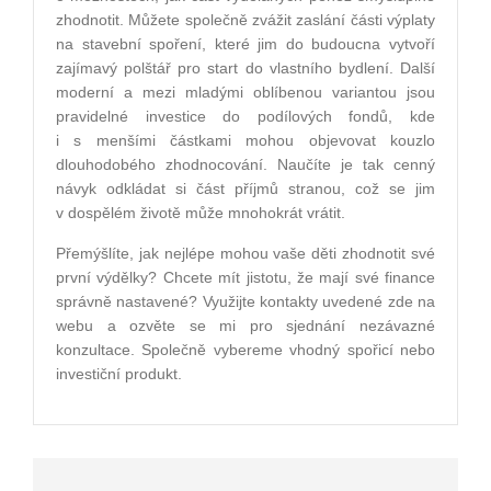
zhodnotit. Můžete společně zvážit zaslání části výplaty
na stavební spoření, které jim do budoucna vytvoří
zajímavý polštář pro start do vlastního bydlení. Další
moderní a mezi mladými oblíbenou variantou jsou
pravidelné investice do podílových fondů, kde
i s menšími částkami mohou objevovat kouzlo
dlouhodobého zhodnocování. Naučíte je tak cenný
návyk odkládat si část příjmů stranou, což se jim
v dospělém životě může mnohokrát vrátit.
Přemýšlíte, jak nejlépe mohou vaše děti zhodnotit své
první výdělky? Chcete mít jistotu, že mají své finance
správně nastavené? Využijte kontakty uvedené zde na
webu a ozvěte se mi pro sjednání nezávazné
konzultace. Společně vybereme vhodný spořicí nebo
investiční produkt.