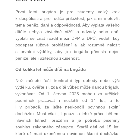
První letní brigáda je pro studenty velký krok
k dospělosti a pro rodiče příležitost, jak s nimi otevřít
téma peněz, daní a odpovědnosti. Aby výplata vašeho
dítěte nebyla zbytečně nižší o odvody nebo daň,
vyplatí se znát rozdíl mezi DPP a DPČ, vědět, kdy
podepsat růžové prohlášení a jak rozumně naložit
s prvními výdělky, aby jim brigáda přinesla nejen
peníze, ale i užitečnou zkušenost.
Od kolika let může dítě na brigádu
Než začnete řešit konkrétní typ dohody nebo výši
výdělku, ověřte si, zda dítě vůbec může danou brigádu
vykonávat. Od 1. června 2025 mohou za určitých
podmínek pracovat i nezletilí od 14 let, a to
i v případě, že ještě neukončili povinnou školní
docházku. Musí však jít pouze o lehké práce během
hlavních letních prázdnin a je potřeba písemný
souhlas zákonného zástupce. Starší děti od 15 let,
které už mají ukončenou povinnou školní docházku,