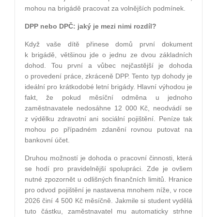
mohou na brigádě pracovat za volnějších podmínek.
DPP nebo DPČ: jaký je mezi nimi rozdíl?
Když vaše dítě přinese domů první dokument
k brigádě, většinou jde o jednu ze dvou základních
dohod. Tou první a vůbec nejčastější je dohoda
o provedení práce, zkráceně DPP. Tento typ dohody je
ideální pro krátkodobé letní brigády. Hlavní výhodou je
fakt, že pokud měsíční odměna u jednoho
zaměstnavatele nedosáhne 12 000 Kč, neodvádí se
z výdělku zdravotní ani sociální pojištění. Peníze tak
mohou po případném zdanění rovnou putovat na
bankovní účet.
Druhou možností je dohoda o pracovní činnosti, která
se hodí pro pravidelnější spolupráci. Zde je ovšem
nutné zpozornět u odlišných finančních limitů. Hranice
pro odvod pojištění je nastavena mnohem níže, v roce
2026 činí 4 500 Kč měsíčně. Jakmile si student vydělá
tuto částku, zaměstnavatel mu automaticky strhne