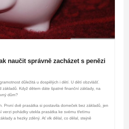
Jak naučit správně zacházet s penězi
 gramotnost důležitá u dospělých i dětí. U dětí obzvlášť.
od základů. Když dětem dáte špatné finanční základy, na
evný dům?
. První dvě prasátka si postavila domeček bez základů, jen
jší verzi pohádky utekla prasátka ke svému třetímu
áklady a hezky zděný. Ať vlk dělal, co dělal, stejně