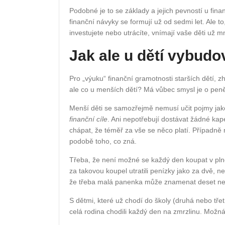
Podobné je to se základy a jejich pevností u fina
finanční návyky se formují už od sedmi let. Ale t
investujete nebo utrácíte, vnímají vaše děti už 
Jak ale u dětí vybudo
Pro „výuku“ finanční gramotnosti starších dětí, zh
ale co u menších dětí? Má vůbec smysl je o pen
Menší děti se samozřejmě nemusí učit pojmy ja
finanční cíle
. Ani nepotřebují dostávat žádné kap
chápat, že téměř za vše se něco platí. Případně 
podobě toho, co zná.
Třeba, že není možné se každý den koupat v plně
za takovou koupel utratili penízky jako za dvě, 
že třeba malá panenka může znamenat deset nebo 
S dětmi, které už chodí do školy (druhá nebo třetí
celá rodina chodili každý den na zmrzlinu. Možná