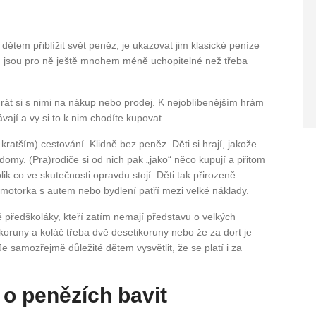
tem přiblížit svět peněz, je ukazovat jim klasické peníze
čtu jsou pro ně ještě mnohem méně uchopitelné než třeba
 hrát si s nimi na nákup nebo prodej. K nejoblíbenějším hrám
vají a vy si to k nim chodíte kupovat.
 kratším) cestování. Klidně bez peněz. Děti si hrají, jakože
 domy. (Pra)rodiče si od nich pak „jako“ něco kupují a přitom
ik co ve skutečnosti opravdu stojí. Děti tak přirozeně
e motorka s autem nebo bydlení patří mezi velké náklady.
é předškoláky, kteří zatím nemají představu o velkých
ři koruny a koláč třeba dvě desetikoruny nebo že za dort je
Je samozřejmě důležité dětem vysvětlit, že se platí i za
 o penězích bavit