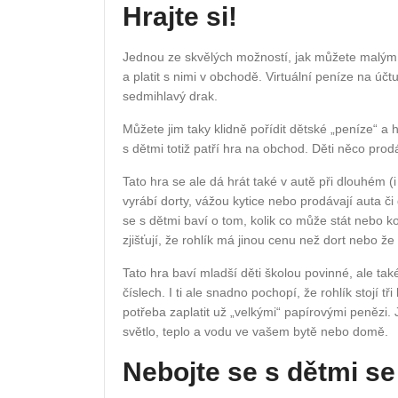
Hrajte si!
Jednou ze skvělých možností, jak můžete malým dě
a platit s nimi v obchodě. Virtuální peníze na ú
sedmihlavý drak.
Můžete jim taky klidně pořídit dětské „peníze“ a
s dětmi totiž patří hra na obchod. Děti něco prodá
Tato hra se ale dá hrát také v autě při dlouhém (i
vyrábí dorty, vážou kytice nebo prodávají auta či
se s dětmi baví o tom, kolik co může stát nebo kol
zjišťují, že rohlík má jinou cenu než dort nebo ž
Tato hra baví mladší děti školou povinné, ale tak
číslech. I ti ale snadno pochopí, že rohlík stojí t
potřeba zaplatit už „velkými“ papírovými penězi. 
světlo, teplo a vodu ve vašem bytě nebo domě.
Nebojte se s dětmi se