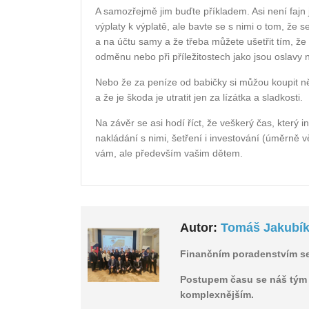
A samozřejmě jim buďte příkladem. Asi není fajn 
výplaty k výplatě, ale bavte se s nimi o tom, že 
a na účtu samy a že třeba můžete ušetřit tím, že 
odměnu nebo při příležitostech jako jsou oslavy 
Nebo že za peníze od babičky si můžou koupit něc
a že je škoda je utratit jen za lízátka a sladkosti.
Na závěr se asi hodí říct, že veškerý čas, který
nakládání s nimi, šetření i investování (úměrně
vám, ale především vašim dětem.
Autor:
Tomáš Jakubí
Finančním poradenstvím se
Postupem času se náš tým r
komplexnějším.