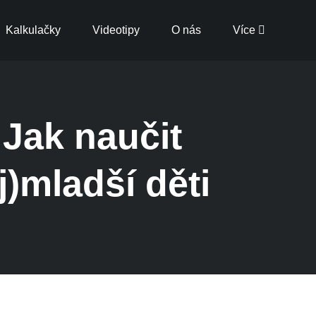
Kalkulačky
Videotipy
O nás
Více
 Jak naučit
)mladší děti