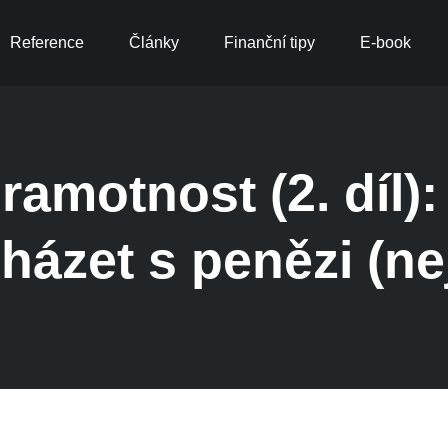
Reference
Články
Finanční tipy
E-book
ramotnost (2. díl):
házet s penězi (nej