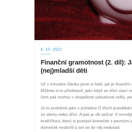
6. 10. 2022
Finanční gramotnost (2. díl): 
(nej)mladší děti
Už v minulém článku jsme si řekli, jak je finanční
Můžete si to představit, jako když se dům staví 
čem pak mohou v dospělosti vybudovat velký, p
Je to podobné jako v pohádce O třech prasátkách
ze slámy nebo dříví. A pak je vlk sežral. V mírně
bratříčkovi, který si postavil domeček s pevnými z
domeček nezbořil a ani se do něj nedostal.