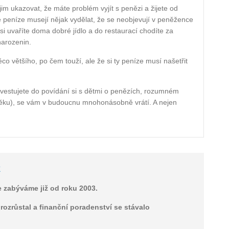
jim ukazovat, že máte problém vyjít s penězi a žijete od
se peníze musejí nějak vydělat, že se neobjevují v peněžence
si uvaříte doma dobré jídlo a do restaurací chodíte za
narozenin.
o většího, po čem touží, ale že si ty peníze musí našetřit
 investujete do povídání si s dětmi o penězích, rozumném
 věku), se vám v budoucnu mnohonásobně vrátí. A nejen
k
 zabýváme již od roku 2003.
ozrůstal a finanční poradenství se stávalo