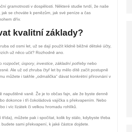
nční gramotnosti v dospělosti. Některé studie tvrdí, že naše
o, jak se chováte k penězům, jak své peníze a čas
mnohem dřív.
vat kvalitní základy?
ruba od osmi let, už se dají použít klidně běžné dětské účty,
ězích už něco učit? Rozhodně ano.
ko
rozpočet
,
úspory
,
investice
,
základní potřeby
nebo
esné. Ale už od zhruba čtyř let by mělo dítě začít postupně
mu můžete i takhle „odmalička“ dávat konkrétní přirovnání v
 napuštěné vaně. Že je to občas fajn, ale že byste denně
nebo dokonce i tři čokoládová vajíčka s překvapením. Nebo
i víc lízátek či velkou hromadu rohlíků.
 třída), můžete pak i spočítat, kolik by stálo, kdybyste třeba
 budete sami překvapení, k jaké částce dojdete.