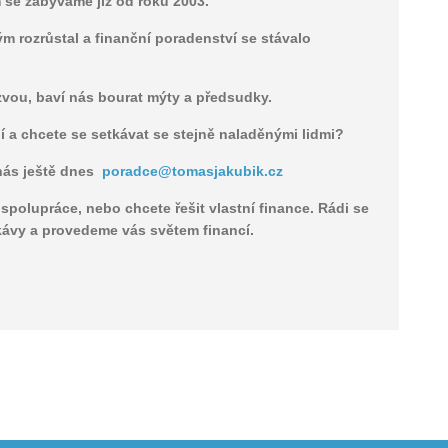
se zabýváme již od roku 2003.
m rozrůstal a finanční poradenství se stávalo
zvou, baví nás bourat mýty a předsudky.
ní a chcete se setkávat se stejně naladěnými lidmi?
nás ještě dnes
poradce@tomasjakubik.cz
 spolupráce, nebo chcete řešit vlastní finance. Rádi se
kávy a provedeme vás světem financí.