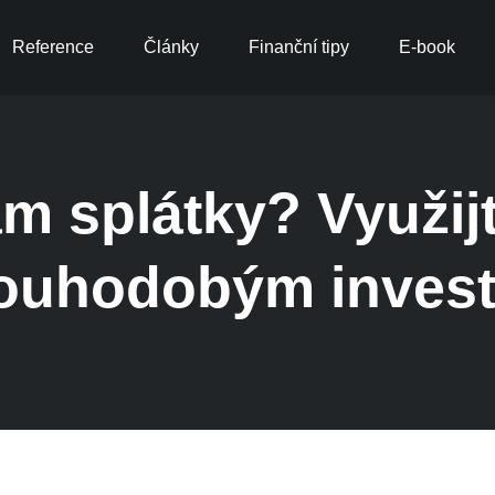
Reference
Články
Finanční tipy
E-book
ám splátky? Využij
louhodobým invest