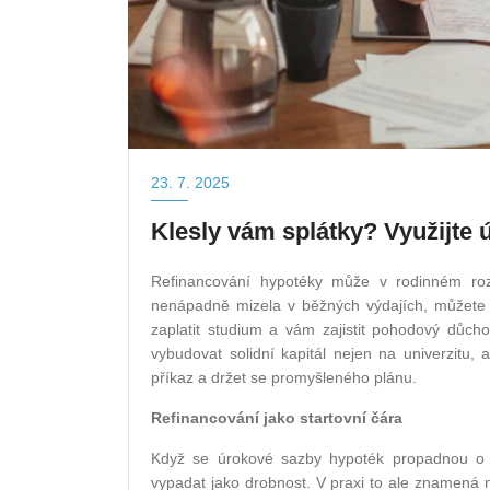
23. 7. 2025
Klesly vám splátky? Využijte
Refinancování hypotéky může v rodinném rozp
nenápadně mizela v běžných výdajích, můžete 
zaplatit studium a vám zajistit pohodový důch
vybudovat solidní kapitál nejen na univerzitu, al
příkaz a držet se promyšleného plánu.
Refinancování jako startovní čára
Když se úrokové sazby hypoték propadnou o 
vypadat jako drobnost. V praxi to ale znamená na