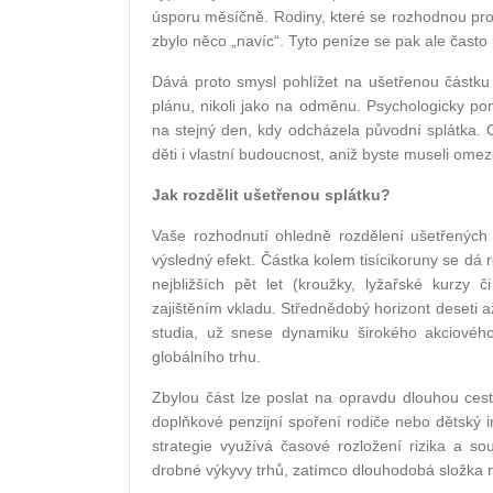
úsporu měsíčně. Rodiny, které se rozhodnou pro 
zbylo něco „navíc“. Tyto peníze se pak ale často 
Dává proto smysl pohlížet na ušetřenou částku 
plánu, nikoli jako na odměnu. Psychologicky po
na stejný den, kdy odcházela původní splátka. 
děti i vlastní budoucnost, aniž byste museli ome
Jak rozdělit ušetřenou splátku?
Vaše rozhodnutí ohledně rozdělení ušetřených 
výsledný efekt. Částka kolem tisícikoruny se dá ro
nejbližších pět let (kroužky, lyžařské kurzy č
zajištěním vkladu. Střednědobý horizont deseti a
studia, už snese dynamiku širokého akciového
globálního trhu.
Zbylou část lze poslat na opravdu dlouhou cestu
doplňkové penzijní spoření rodiče nebo dětský in
strategie využívá časové rozložení rizika a so
drobné výkyvy trhů, zatímco dlouhodobá složka 