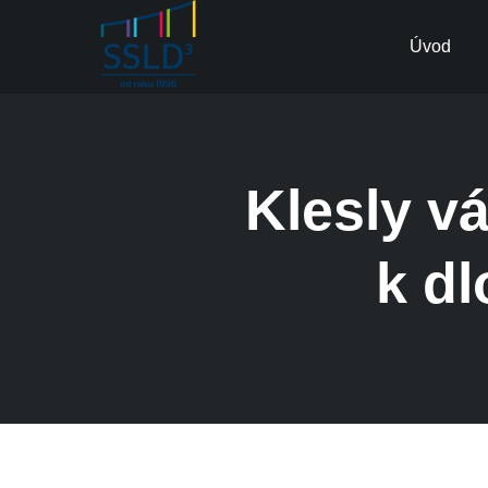
Úvod
Klesly v
k d