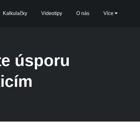
Kalkulačky
Videotipy
O nás
Více
te úsporu
icím