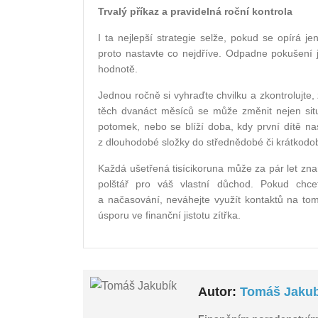
Trvalý příkaz a pravidelná roční kontrola
I ta nejlepší strategie selže, pokud se opírá je
proto nastavte co nejdříve. Odpadne pokušení 
hodnotě.
Jednou ročně si vyhraďte chvilku a zkontrolujte, 
těch dvanáct měsíců se může změnit nejen situac
potomek, nebo se blíží doba, kdy první dítě na
z dlouhodobé složky do střednědobé či krátkodo
Každá ušetřená tisícikoruna může za pár let zna
polštář pro váš vlastní důchod. Pokud chcet
a načasování, neváhejte využít kontaktů na to
úsporu ve finanční jistotu zítřka.
Autor:
Tomáš Jakub