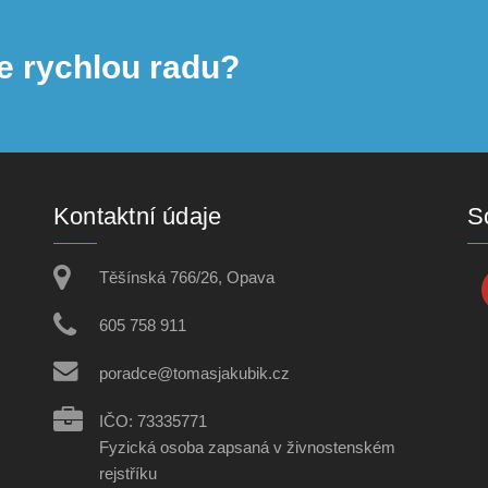
e rychlou radu?
Kontaktní údaje
So
Těšínská 766/26, Opava
605 758 911
poradce@tomasjakubik.cz
IČO: 73335771
Fyzická osoba zapsaná v živnostenském
rejstříku