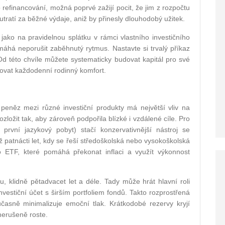
refinancování, možná poprvé zažijí pocit, že jim z rozpočtu
utratí za běžné výdaje, aniž by přinesly dlouhodobý užitek.
jako na pravidelnou splátku v rámci vlastního investičního
máhá neporušit zaběhnutý rytmus. Nastavte si trvalý příkaz
Od této chvíle můžete systematicky budovat kapitál pro své
zovat každodenní rodinný komfort.
peněz mezi různé investiční produkty má největší vliv na
zložit tak, aby zároveň podpořila blízké i vzdálené cíle. Pro
i první jazykový pobyt) stačí konzervativnější nástroj se
ž patnácti let, kdy se řeší středoškolská nebo vysokoškolská
 ETF, které pomáhá překonat inflaci a využít výkonnost
, klidně pětadvacet let a déle. Tady může hrát hlavní roli
vestiční účet s širším portfoliem fondů. Takto rozprostřená
učasně minimalizuje emoční tlak. Krátkodobé rezervy kryjí
nerušeně roste.