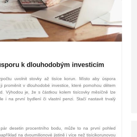
 úsporu k dlouhodobým investicím
očtu uvolnit stovky až tisíce korun. Místo aby úspora
ji proměnit v dlouhodobé investice, které pomohou dětem
od. Výhodou je, že s částkou kolem tisícovky měsíčně lze
e i na první bydlení či vlastní penzi. Stačí nastavit trvalý
pár desetin procentního bodu, může to na první pohled
příklad na dvoumilionové jistině i více než tisícikorunovou