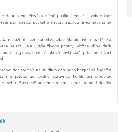
n o dobrou vůli člověka ručně posílat peníze. Trvalý příkaz
ještě pár měsíců počkat a úspory začnou hned nabírat na
zda rozložení mezi jednotlivé cíle stále odpovídá realitě. Za
e na trhu, ale i vaše životní priority. Možná přibyl další
stoupí na gymnázium. V takové chvíli stačí přesunout část
bé.
menat desítky tisíc na studium dětí nebo bezpečný finanční
e mít jistotu, že zvolíte správnou kombinaci produktů
mto webu. Společně najdeme řešení, které promění dnešní
ík