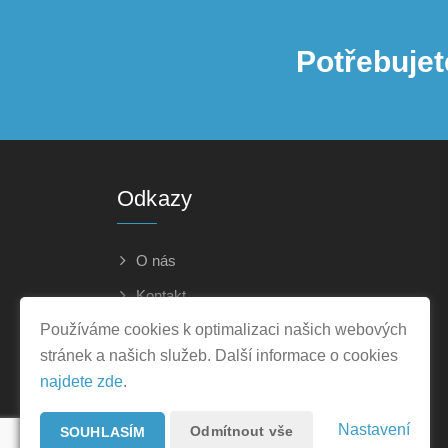
Potřebujet
Odkazy
O nás
Kontakt
Používáme cookies k optimalizaci našich webových
Ochrana osobních údajů
stránek a našich služeb. Další informace o cookies
najdete zde
.
Nastavení
Odmítnout vše
SOUHLASÍM