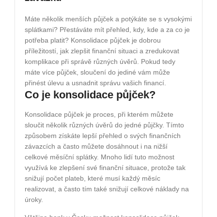
Máte několik menších půjček a potýkáte se s vysokými
splátkami? Přestáváte mít přehled, kdy, kde a za co je
potřeba platit? Konsolidace půjček je dobrou
příležitostí, jak zlepšit finanční situaci a zredukovat
komplikace při správě různých úvěrů. Pokud tedy
máte více půjček, sloučení do jediné vám může
přinést úlevu a usnadnit správu vašich financí.
Co je konsolidace půjček?
Konsolidace půjček je proces, při kterém můžete
sloučit několik různých úvěrů do jedné půjčky. Tímto
způsobem získáte lepší přehled o svých finančních
závazcích a často můžete dosáhnout i na nižší
celkové měsíční splátky. Mnoho lidí tuto možnost
využívá ke zlepšení své finanční situace, protože tak
snižují počet plateb, které musí každý měsíc
realizovat, a často tím také snižují celkové náklady na
úroky.