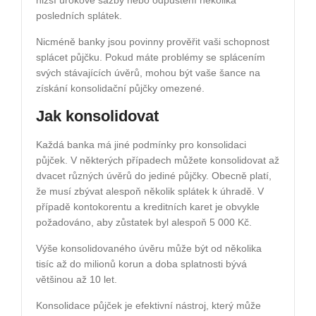
posledních splátek.
Nicméně banky jsou povinny prověřit vaši schopnost
splácet půjčku. Pokud máte problémy se splácením
svých stávajících úvěrů, mohou být vaše šance na
získání konsolidační půjčky omezené.
Jak konsolidovat
Každá banka má jiné podmínky pro konsolidaci
půjček. V některých případech můžete konsolidovat až
dvacet různých úvěrů do jediné půjčky. Obecně platí,
že musí zbývat alespoň několik splátek k úhradě. V
případě kontokorentu a kreditních karet je obvykle
požadováno, aby zůstatek byl alespoň 5 000 Kč.
Výše konsolidovaného úvěru může být od několika
tisíc až do milionů korun a doba splatnosti bývá
většinou až 10 let.
Konsolidace půjček je efektivní nástroj, který může