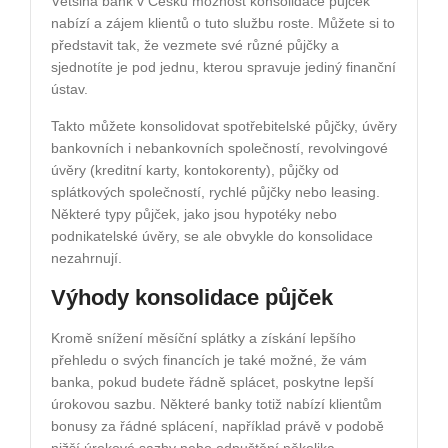
Většina bank v Česku možnost konsolidace půjček
nabízí a zájem klientů o tuto službu roste. Můžete si to
představit tak, že vezmete své různé půjčky a
sjednotíte je pod jednu, kterou spravuje jediný finanční
ústav.
Takto můžete konsolidovat spotřebitelské půjčky, úvěry
bankovních i nebankovních společností, revolvingové
úvěry (kreditní karty, kontokorenty), půjčky od
splátkových společností, rychlé půjčky nebo leasing.
Některé typy půjček, jako jsou hypotéky nebo
podnikatelské úvěry, se ale obvykle do konsolidace
nezahrnují.
Výhody konsolidace půjček
Kromě snížení měsíční splátky a získání lepšího
přehledu o svých financích je také možné, že vám
banka, pokud budete řádně splácet, poskytne lepší
úrokovou sazbu. Některé banky totiž nabízí klientům
bonusy za řádné splácení, například právě v podobě
nižší úrokové sazby nebo odpuštění několika