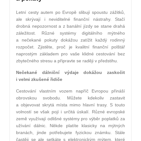
Letní cesty autem po Evropě slibují spoustu zážitků,
ale skrývají i neviditelné finanční nástrahy. Stačí
drobná nepozornost a z banální jízdy se stane drahá
záležitost. Různé systémy digitálního mýtného
a nečekané pokuty dokážou zatížit každý rodinný
rozpočet. Zjistěte, proč je kvalitní finanční polštář
naprostým základem pro vaše klidné cestování bez
zbytečného stresu a připravte se raději v předstihu.
Nečekané dálniční výdaje dokážou zaskočit
i velmi zkušené řidiče
Cestování vlastním vozem napříč Evropou přináší
obrovskou svobodu. Můžete kdekoliv zastavit
a objevovat skrytá místa mimo hlavní trasy. S touto
volností se však pojí i určitá úskalí. Různé evropské
země využívají odlišné systémy pro výběr poplatků za
užívání dálnic. Někde platíte klasicky na mýtných
branách, jinde potřebujete fyzickou známku. Stále
častěji se ale setkáte s elektronickým mýtem, které