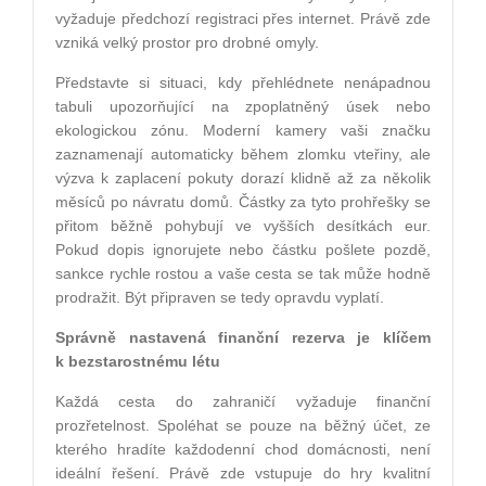
vyžaduje předchozí registraci přes internet. Právě zde
vzniká velký prostor pro drobné omyly.
Představte si situaci, kdy přehlédnete nenápadnou
tabuli upozorňující na zpoplatněný úsek nebo
ekologickou zónu. Moderní kamery vaši značku
zaznamenají automaticky během zlomku vteřiny, ale
výzva k zaplacení pokuty dorazí klidně až za několik
měsíců po návratu domů. Částky za tyto prohřešky se
přitom běžně pohybují ve vyšších desítkách eur.
Pokud dopis ignorujete nebo částku pošlete pozdě,
sankce rychle rostou a vaše cesta se tak může hodně
prodražit. Být připraven se tedy opravdu vyplatí.
Správně nastavená finanční rezerva je klíčem
k bezstarostnému létu
Každá cesta do zahraničí vyžaduje finanční
prozřetelnost. Spoléhat se pouze na běžný účet, ze
kterého hradíte každodenní chod domácnosti, není
ideální řešení. Právě zde vstupuje do hry kvalitní