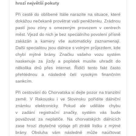
hrozí největší pokuty
Při cestě do oblíbené Itálie narazíte na situace, které
dokážou nečekaně provětrat vaši peněženku. Zrádnou
pastí jsou zóny s omezeným provozem v centrech
měst. Vjezd do nich je bez speciálního povolení přísně
zakázán a kamery vše automaticky zaznamenají.
Další specialitou jsou dálnice s volným průjezdem, kde
chybí mýtné brány. Značku vašeho vozu systém
naskenuje za jízdy a poplatek musíte uhradit do
několika dnů přes internet. Řidiči tento fakt často
přehlédnou a následně čelí vysokým finančním
sankcím.
Při cestování do Chorvatska si dejte pozor na tranzitní
země. V Rakousku i ve Slovinsku pořídíte dálniční
známku elektronicky. Pokud ale uděláte chybu
v zadání registrační značky, systém vás bude
považovat za neplatiče. Na chorvatských dálnicích
zase hrozí zbytečné výdaje při ztrátě lístku z mýtné
brány. Obsluha vám následně může naúčtovat