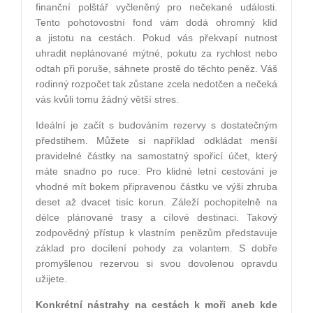
finanční polštář vyčleněný pro nečekané události.
Tento pohotovostní fond vám dodá ohromný klid
a jistotu na cestách. Pokud vás překvapí nutnost
uhradit neplánované mýtné, pokutu za rychlost nebo
odtah při poruše, sáhnete prostě do těchto peněz. Váš
rodinný rozpočet tak zůstane zcela nedotčen a nečeká
vás kvůli tomu žádný větší stres.
Ideální je začít s budováním rezervy s dostatečným
předstihem. Můžete si například odkládat menší
pravidelné částky na samostatný spořicí účet, který
máte snadno po ruce. Pro klidné letní cestování je
vhodné mít bokem připravenou částku ve výši zhruba
deset až dvacet tisíc korun. Záleží pochopitelně na
délce plánované trasy a cílové destinaci. Takový
zodpovědný přístup k vlastním penězům představuje
základ pro docílení pohody za volantem. S dobře
promyšlenou rezervou si svou dovolenou opravdu
užijete.
Konkrétní nástrahy na cestách k moři aneb kde