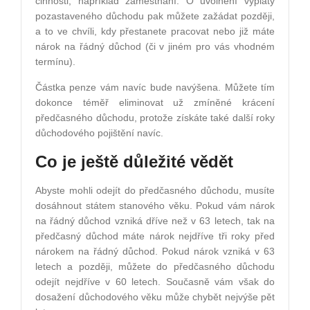
činnosti, například zaměstnání. O uvolnění výplaty
pozastaveného důchodu pak můžete zažádat později,
a to ve chvíli, kdy přestanete pracovat nebo již máte
nárok na řádný důchod (či v jiném pro vás vhodném
termínu).
Částka penze vám navíc bude navýšena. Můžete tím
dokonce téměř eliminovat už zmíněné krácení
předčasného důchodu, protože získáte také další roky
důchodového pojištění navíc.
Co je ještě důležité vědět
Abyste mohli odejít do předčasného důchodu, musíte
dosáhnout státem stanového věku. Pokud vám nárok
na řádný důchod vzniká dříve než v 63 letech, tak na
předčasný důchod máte nárok nejdříve tři roky před
nárokem na řádný důchod. Pokud nárok vzniká v 63
letech a později, můžete do předčasného důchodu
odejít nejdříve v 60 letech. Současně vám však do
dosažení důchodového věku může chybět nejvýše pět