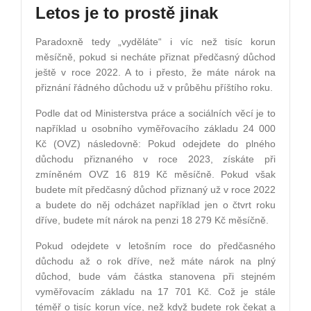
Letos je to prostě jinak
Paradoxně tedy „vyděláte“ i víc než tisíc korun
měsíčně, pokud si necháte přiznat předčasný důchod
ještě v roce 2022. A to i přesto, že máte nárok na
přiznání řádného důchodu už v průběhu příštího roku.
Podle dat od Ministerstva práce a sociálních věcí je to
například u osobního vyměřovacího základu 24 000
Kč (OVZ) následovně: Pokud odejdete do plného
důchodu přiznaného v roce 2023, získáte při
zmíněném OVZ 16 819 Kč měsíčně. Pokud však
budete mít předčasný důchod přiznaný už v roce 2022
a budete do něj odcházet například jen o čtvrt roku
dříve, budete mít nárok na penzi 18 279 Kč měsíčně.
Pokud odejdete v letošním roce do předčasného
důchodu až o rok dříve, než máte nárok na plný
důchod, bude vám částka stanovena při stejném
vyměřovacím základu na 17 701 Kč. Což je stále
téměř o tisíc korun více, než když budete rok čekat a