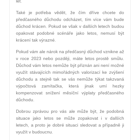
let.
Také je potřeba vědět, že čím dříve chcete do
předčasného důchodu odcházet, tím více vám bude
důchod krácen. Pokud se však v dalších letech budou
opakovat podobné scénáře jako letos, nemusí být
krácení tak výrazné.
Pokud vám ale nárok na předčasný důchod vznikne až
v roce 2023 nebo později, máte letos prostě smůlu.
Důchod vám letos nemůže být přiznán ani není možné
využít stávajících mimořádných valorizací ke zvýšení
důchodu a stejně tak se vás nemůže týkat takzvaná
výpočtová zamítačka, která jinak umí hezky
kompenzovat snížení měsíční výplaty předčasného
důchodu.
Dobrou zprávou pro vás ale může být, že podobná
situace jako letos se může zopakovat i v dalších
letech, a proto je dobré situaci sledovat a případně ji
využít v budoucnu.