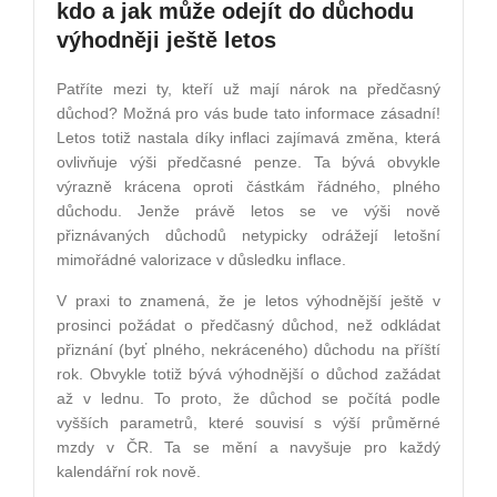
kdo a jak může odejít do důchodu
výhodněji ještě letos
Patříte mezi ty, kteří už mají nárok na předčasný
důchod? Možná pro vás bude tato informace zásadní!
Letos totiž nastala díky inflaci zajímavá změna, která
ovlivňuje výši předčasné penze. Ta bývá obvykle
výrazně krácena oproti částkám řádného, plného
důchodu. Jenže právě letos se ve výši nově
přiznávaných důchodů netypicky odrážejí letošní
mimořádné valorizace v důsledku inflace.
V praxi to znamená, že je letos výhodnější ještě v
prosinci požádat o předčasný důchod, než odkládat
přiznání (byť plného, nekráceného) důchodu na příští
rok. Obvykle totiž bývá výhodnější o důchod zažádat
až v lednu. To proto, že důchod se počítá podle
vyšších parametrů, které souvisí s výší průměrné
mzdy v ČR. Ta se mění a navyšuje pro každý
kalendářní rok nově.