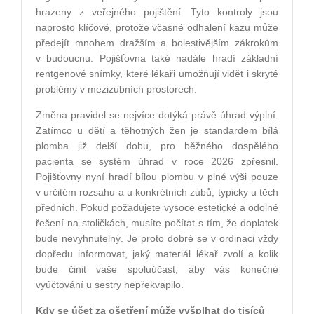
hrazeny z veřejného pojištění. Tyto kontroly jsou
naprosto klíčové, protože včasné odhalení kazu může
předejít mnohem dražším a bolestivějším zákrokům
v budoucnu. Pojišťovna také nadále hradí základní
rentgenové snímky, které lékaři umožňují vidět i skryté
problémy v mezizubních prostorech.
Změna pravidel se nejvíce dotýká právě úhrad výplní.
Zatímco u dětí a těhotných žen je standardem bílá
plomba již delší dobu, pro běžného dospělého
pacienta se systém úhrad v roce 2026 zpřesnil.
Pojišťovny nyní hradí bílou plombu v plné výši pouze
v určitém rozsahu a u konkrétních zubů, typicky u těch
předních. Pokud požadujete vysoce estetické a odolné
řešení na stoličkách, musíte počítat s tím, že doplatek
bude nevyhnutelný. Je proto dobré se v ordinaci vždy
dopředu informovat, jaký materiál lékař zvolí a kolik
bude činit vaše spoluúčast, aby vás konečné
vyúčtování u sestry nepřekvapilo.
Kdy se účet za ošetření může vyšplhat do tisíců