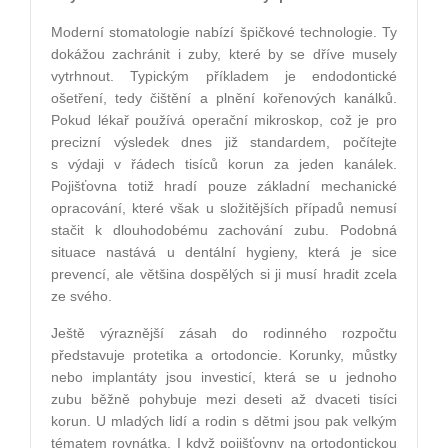
Moderní stomatologie nabízí špičkové technologie. Ty
dokážou zachránit i zuby, které by se dříve musely
vytrhnout. Typickým příkladem je endodontické
ošetření, tedy čištění a plnění kořenových kanálků.
Pokud lékař používá operační mikroskop, což je pro
precizní výsledek dnes již standardem, počítejte
s výdaji v řádech tisíců korun za jeden kanálek.
Pojišťovna totiž hradí pouze základní mechanické
opracování, které však u složitějších případů nemusí
stačit k dlouhodobému zachování zubu. Podobná
situace nastává u dentální hygieny, která je sice
prevencí, ale většina dospělých si ji musí hradit zcela
ze svého.
Ještě výraznější zásah do rodinného rozpočtu
představuje protetika a ortodoncie. Korunky, můstky
nebo implantáty jsou investicí, která se u jednoho
zubu běžně pohybuje mezi deseti až dvaceti tisíci
korun. U mladých lidí a rodin s dětmi jsou pak velkým
tématem rovnátka. I když pojišťovny na ortodontickou