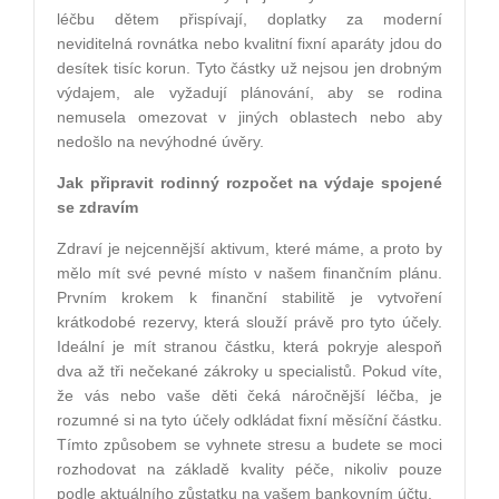
léčbu dětem přispívají, doplatky za moderní
neviditelná rovnátka nebo kvalitní fixní aparáty jdou do
desítek tisíc korun. Tyto částky už nejsou jen drobným
výdajem, ale vyžadují plánování, aby se rodina
nemusela omezovat v jiných oblastech nebo aby
nedošlo na nevýhodné úvěry.
Jak připravit rodinný rozpočet na výdaje spojené
se zdravím
Zdraví je nejcennější aktivum, které máme, a proto by
mělo mít své pevné místo v našem finančním plánu.
Prvním krokem k finanční stabilitě je vytvoření
krátkodobé rezervy, která slouží právě pro tyto účely.
Ideální je mít stranou částku, která pokryje alespoň
dva až tři nečekané zákroky u specialistů. Pokud víte,
že vás nebo vaše děti čeká náročnější léčba, je
rozumné si na tyto účely odkládat fixní měsíční částku.
Tímto způsobem se vyhnete stresu a budete se moci
rozhodovat na základě kvality péče, nikoliv pouze
podle aktuálního zůstatku na vašem bankovním účtu.