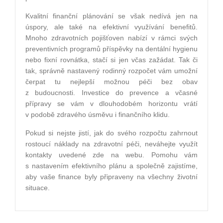
Kvalitní finanční plánování se však nedívá jen na
úspory, ale také na efektivní využívání benefitů.
Mnoho zdravotních pojišťoven nabízí v rámci svých
preventivních programů příspěvky na dentální hygienu
nebo fixní rovnátka, stačí si jen včas zažádat. Tak či
tak, správně nastavený rodinný rozpočet vám umožní
čerpat tu nejlepší možnou péči bez obav
z budoucnosti. Investice do prevence a včasné
přípravy se vám v dlouhodobém horizontu vrátí
v podobě zdravého úsměvu i finančního klidu.
Pokud si nejste jistí, jak do svého rozpočtu zahrnout
rostoucí náklady na zdravotní péči, neváhejte využít
kontakty uvedené zde na webu. Pomohu vám
s nastavením efektivního plánu a společně zajistíme,
aby vaše finance byly připraveny na všechny životní
situace.