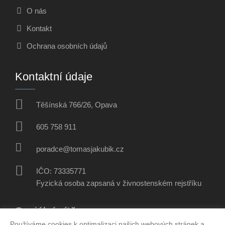
O nás
Kontakt
Ochrana osobních údajů
Kontaktní údaje
Těšínská 766/26, Opava
605 758 911
poradce@tomasjakubik.cz
IČO: 73335771
Fyzická osoba zapsaná v živnostenském rejstříku
Sociální sítě
Používáme cookies k optimalizaci našich webových stránek a