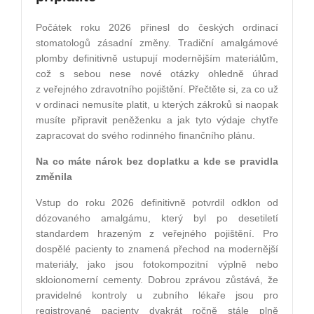
Počátek roku 2026 přinesl do českých ordinací
stomatologů zásadní změny. Tradiční amalgámové
plomby definitivně ustupují modernějším materiálům,
což s sebou nese nové otázky ohledně úhrad
z veřejného zdravotního pojištění. Přečtěte si, za co už
v ordinaci nemusíte platit, u kterých zákroků si naopak
musíte připravit peněženku a jak tyto výdaje chytře
zapracovat do svého rodinného finančního plánu.
Na co máte nárok bez doplatku a kde se pravidla
změnila
Vstup do roku 2026 definitivně potvrdil odklon od
dózovaného amalgámu, který byl po desetiletí
standardem hrazeným z veřejného pojištění. Pro
dospělé pacienty to znamená přechod na modernější
materiály, jako jsou fotokompozitní výplně nebo
skloionomerní cementy. Dobrou zprávou zůstává, že
pravidelné kontroly u zubního lékaře jsou pro
registrované pacienty dvakrát ročně stále plně